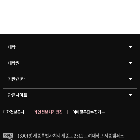
과학기술대학
대학
약학대학
일반대학원
대학원
글로벌비즈니스대학
문화스포츠대학원
학술정보원(도서관)
기관/기타
공공정책대학
창업경영대학원
학술정보팀
KUPID
관련사이트
문화스포츠대학
행정전문대학원
호연학사
서울캠퍼스
대학정보공시
개인정보처리방침
이메일무단수집거부
스마트도시학부
융합과학대학원
국제교류교육원
블랙보드
(30019) 세종특별자치시 세종로 2511 고려대학교 세종캠퍼스
가속기과학과(일반대학원)
대학일자리플러스센터
의료원