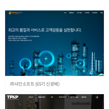
㈜샤인소프트 (65기 신광배)