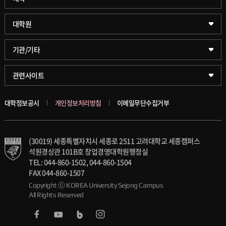
약학대학
일반대학원
대학원
글로벌비즈니스대학
문화스포츠대학원
학술정보원(도서관)
기관/기타
공공정책대학
창업경영대학원
학술정보팀
KUPID
관련사이트
문화스포츠대학
행정전문대학원
호연학사
서울캠퍼스
대학정보공시
개인정보처리방침
이메일무단수집거부
스마트도시학부
융합과학대학원
국제교류교육원
블랙보드
(30019) 세종특별자치시 세종로 2511 고려대학교 세종캠퍼스
가속기과학과(일반대학원)
대학일자리플러스센터
의료원
석원경상관 101B호 창업경영대학원행정실
TEL: 044-860-1502, 044-860-1504
세종학생상담센터
발전기금
FAX 044-860-1507
Copyright ⓒ KOREA University Sejong Campus
All Rights Reserved
세종창업교육센터
인재양성통합관리시스템(KUSEUM)
세종창업혁신센터
교수소개