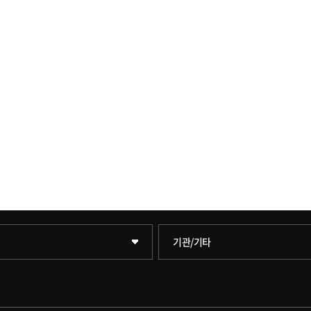
학술정보원(도서관)
기관/기타
학원
학술정보팀
원
호연학사