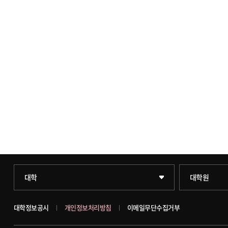
과학기술대학
일반대학원
대학
대학원
약학대학
문화스포츠대
대학정보공시
개인정보처리방침
이메일무단수집거부
글로벌비즈니스대학
창업경영대학