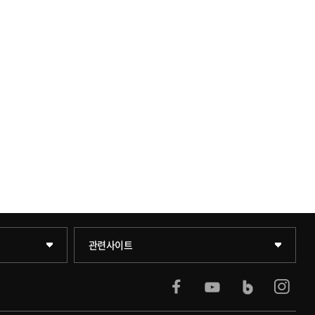
KUPID
관련사이트
서울캠퍼스
블랙보드