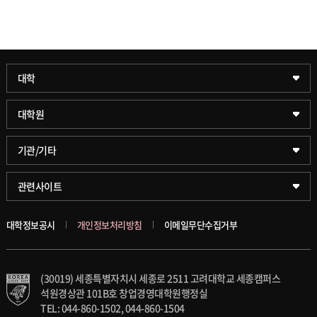
과학기술대학
대학
약학대학
일반대학원
대학원
글로벌비즈니스대학
문화스포츠대학원
학술정보원(도서관)
기관/기타
공공정책대학
창업경영대학원
학술정보팀
KUPID
관련사이트
문화스포츠대학
행정전문대학원
호연학사
서울캠퍼스
대학정보공시
개인정보처리방침
이메일무단수집거부
스마트도시학부
융합과학대학원
국제교류교육원
블랙보드
(30019) 세종특별자치시 세종로 2511 고려대학교 세종캠퍼스
가속기과학과(일반대학원)
대학일자리플러스센터
의료원
석원경상관 101B호 창업경영대학원행정실
TEL: 044-860-1502, 044-860-1504