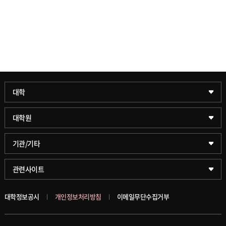
과학기술대학
대학
약학대학
일반대학원
대학원
글로벌비즈니스대학
문화스포츠대학원
학술정보원(도서관)
기관/기타
공공정책대학
창업경영대학원
학술정보팀
KUPID
관련사이트
문화스포츠대학
행정전문대학원
호연학사
서울캠퍼스
대학정보공시
개인정보처리방침
이메일무단수집거부
스마트도시학부
융합과학대학원
국제교류교육원
블랙보드